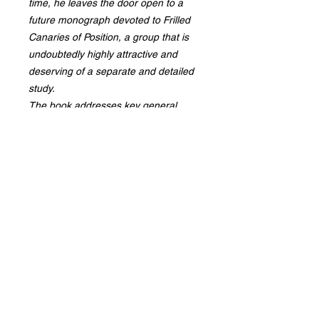
time, he leaves the door open to a
future monograph devoted to Frilled
Canaries of Position, a group that is
undoubtedly highly attractive and
deserving of a separate and detailed
study.
The book addresses key general
issues common to all frilled canaries,
while also exploring in depth many
aspects related to housing, breeding,
show preparation, selection and care,
along with numerous other details
that will surprise both novice and
experienced fanciers alike. This
wealth of information is the result of
more than fifty years devoted to
breeding, exhibiting and judging,
providing the author with an immense
body of experience that he now